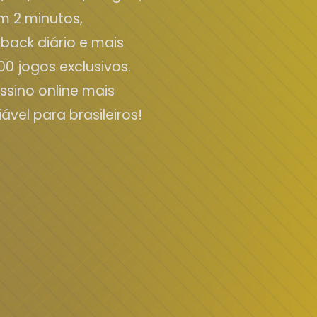
em 2 minutos,
back diário e mais
00 jogos exclusivos.
ssino online mais
ável para brasileiros!