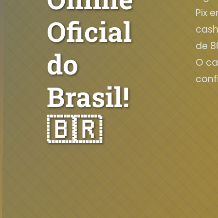
Pix 
Oficial
cash
de 8
do
O ca
confi
Brasil!
🇧🇷