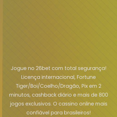
Jogue no 26bet com total segurança!
Licença internacional, Fortune
Tiger/Boi/Coelho/Dragão, Pix em 2
minutos, cashback diário e mais de 800
jogos exclusivos. O cassino online mais
confiável para brasileiros!