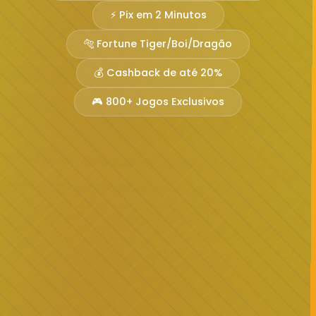
⚡ Pix em 2 Minutos
🐅 Fortune Tiger/Boi/Dragão
💰 Cashback de até 20%
🎮 800+ Jogos Exclusivos