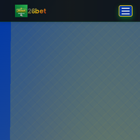
26bet