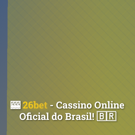
🎰
26bet
- Cassino Online
Oficial do Brasil! 🇧🇷