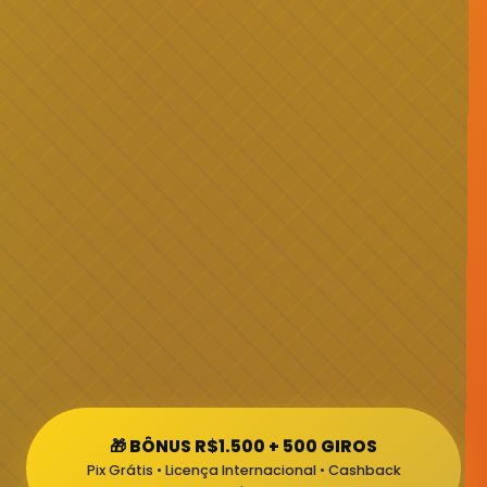
🎁 BÔNUS R$1.500 + 500 GIROS
Pix Grátis • Licença Internacional • Cashback