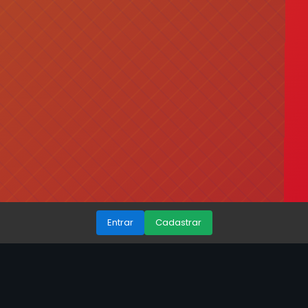
Entrar
Cadastrar