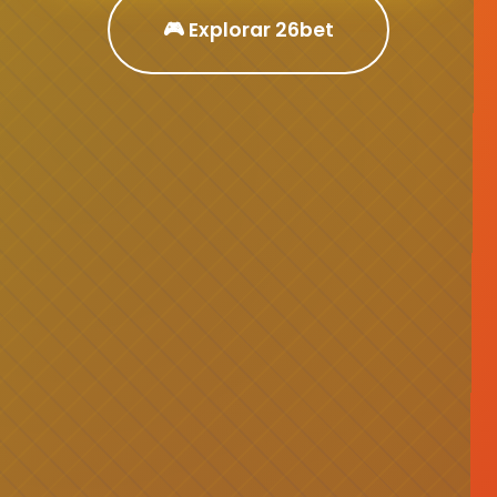
🎮 Explorar 26bet