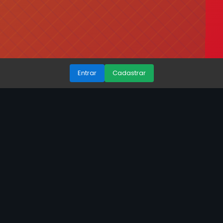
Entrar
Cadastrar
26bet | Explorando o
Fascinante Mundo de