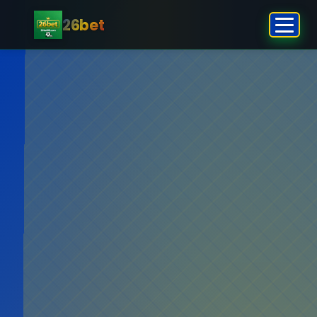
26bet