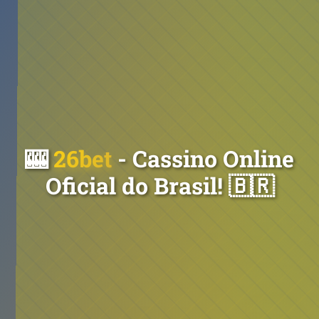
🎰
26bet
- Cassino Online
Oficial do Brasil! 🇧🇷