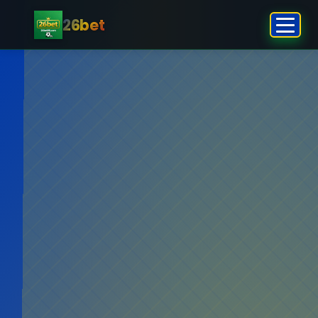
26bet