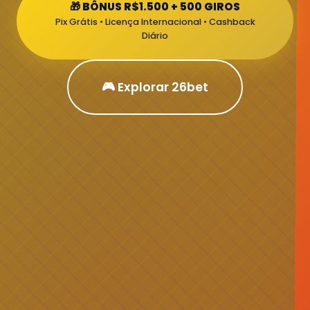
🎁 BÔNUS R$1.500 + 500 GIROS
Pix Grátis • Licença Internacional • Cashback
Diário
🎮 Explorar 26bet