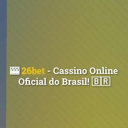
🎰
26bet
- Cassino Online
Oficial do Brasil! 🇧🇷