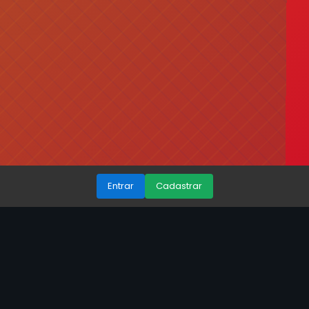
Entrar
Cadastrar