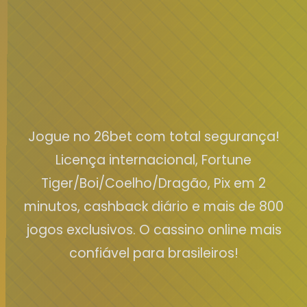
Jogue no 26bet com total segurança!
Licença internacional, Fortune
Tiger/Boi/Coelho/Dragão, Pix em 2
minutos, cashback diário e mais de 800
jogos exclusivos. O cassino online mais
confiável para brasileiros!