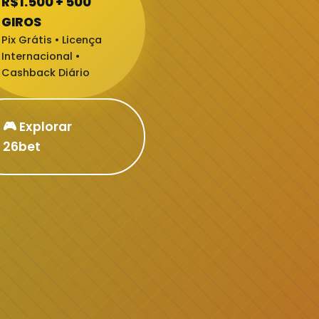
R$1.500 + 500
GIROS
Pix Grátis • Licença
Internacional •
Cashback Diário
🎮 Explorar
26bet