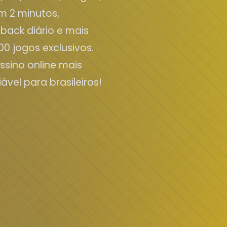
em 2 minutos,
back diário e mais
00 jogos exclusivos.
ssino online mais
ável para brasileiros!