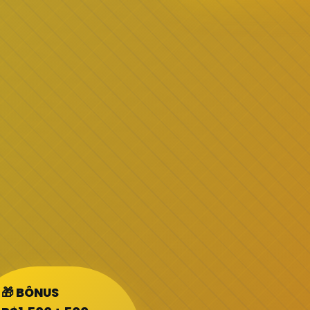
🎁 BÔNUS