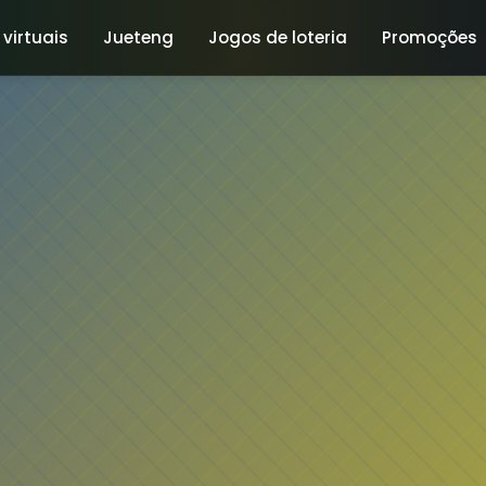
 virtuais
Jueteng
Jogos de loteria
Promoções