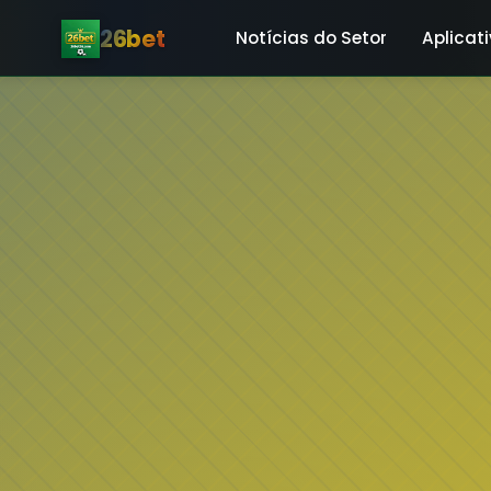
26bet
Notícias do Setor
Aplicat