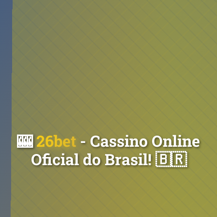
🎰
26bet
- Cassino Online
Oficial do Brasil! 🇧🇷