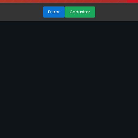
Entrar
Cadastrar
26bet | VolcanoRising: O
Novo Hit no Mundo dos
Jogos
Explorando o universo emocionante de
VolcanoRising, um jogo inovador que