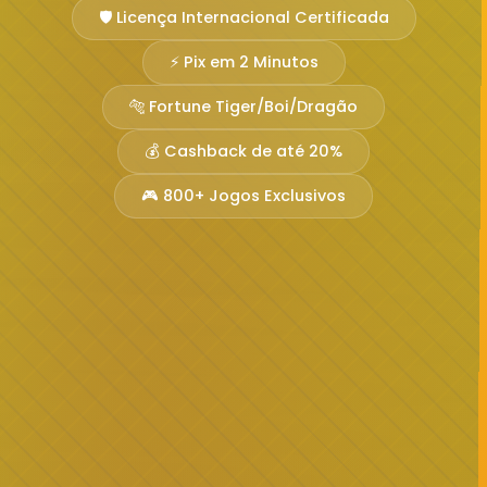
🛡️ Licença Internacional Certificada
⚡ Pix em 2 Minutos
🐅 Fortune Tiger/Boi/Dragão
💰 Cashback de até 20%
🎮 800+ Jogos Exclusivos