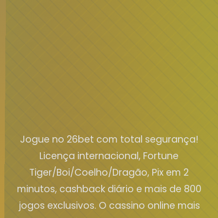
Jogue no 26bet com total segurança!
Licença internacional, Fortune
Tiger/Boi/Coelho/Dragão, Pix em 2
minutos, cashback diário e mais de 800
jogos exclusivos. O cassino online mais